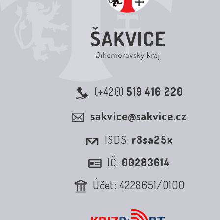
(+420)
519 416 220
sakvice@sakvice.cz
ISDS:
r8sa25x
IČ:
00283614
Účet: 4228651/0100