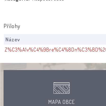
Přílohy
Název
Z%C3%A1v%C4%9Bre%C4%8Dn%C3%BD%20
MAPA OBCE