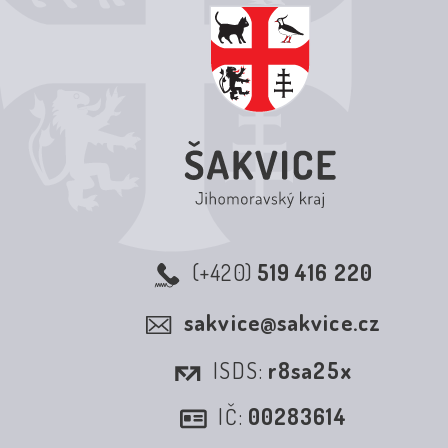
(+420)
519 416 220
sakvice@sakvice.cz
ISDS:
r8sa25x
IČ:
00283614