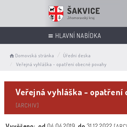
HLAVNÍ NABÍDKA
Domovská stránka
Úřední deska
Veřejná vyhláška - opatření obecné povahy
Veřejná vyhláška - opatření
[ARCHIV]
Vyvěšeno:
od
04.04.2019
do
31.12.2022
[ARC