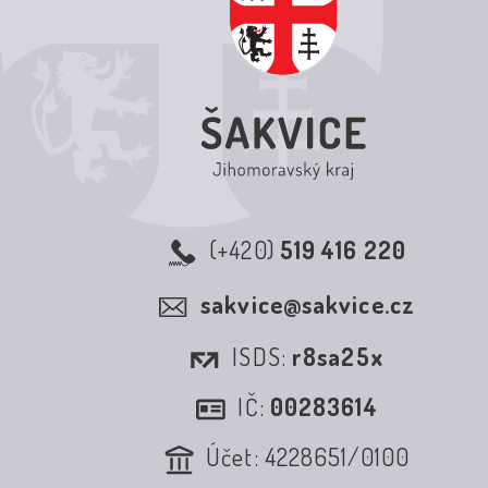
(+420)
519 416 220
sakvice@sakvice.cz
ISDS:
r8sa25x
IČ:
00283614
Účet: 4228651/0100