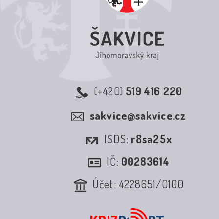
(+420)
519 416 220
sakvice@sakvice.cz
ISDS:
r8sa25x
IČ:
00283614
Účet: 4228651/0100