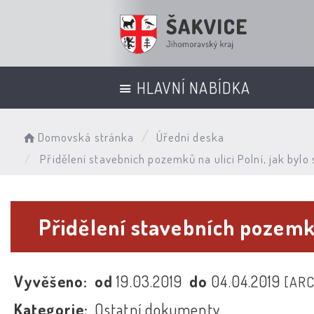
HLAVNÍ NABÍDKA
Domovská stránka
Úřední deska
Přidělení stavebních pozemků na ulici Polní, jak byl
Přidělení stavebních pozemků
Vyvěšeno:
od
19.03.2019
do
04.04.2019
[ARC
Kategorie:
Ostatní dokumenty