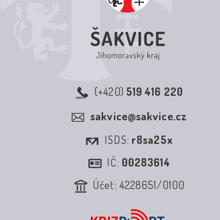
(+420)
519 416 220
sakvice@sakvice.cz
ISDS:
r8sa25x
IČ:
00283614
Účet: 4228651/0100