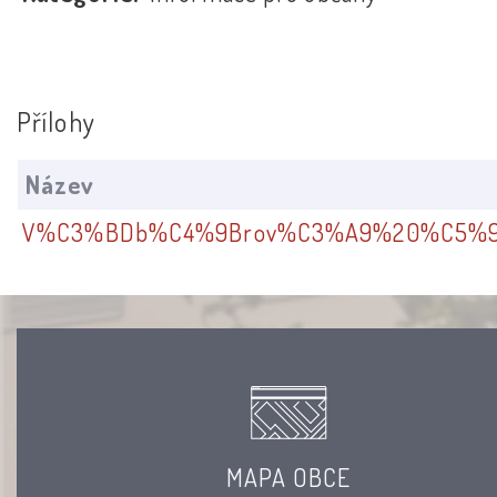
Přílohy
Název
V%C3%BDb%C4%9Brov%C3%A9%20%C5%99
MAPA OBCE