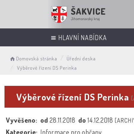
HLAVNÍ NABÍDKA
Domovská stránka
Úřední deska
Výběrové řízení DS Perinka
Výběrové řízení DS Perinka
[
Vyvěšeno:
od
28.11.2018
do
14.12.2018
[ARCHI
Kategorie:
Informace pro občany