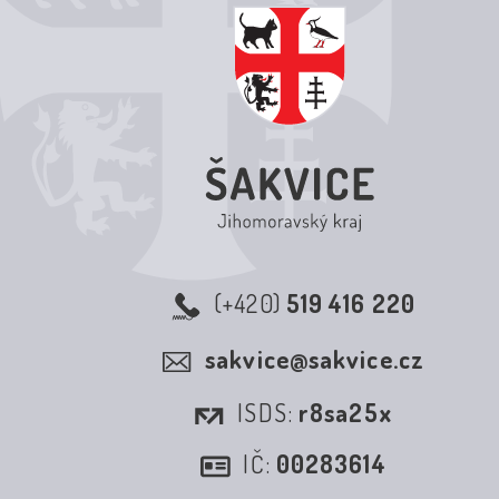
(+420)
519 416 220
sakvice@sakvice.cz
ISDS:
r8sa25x
IČ:
00283614