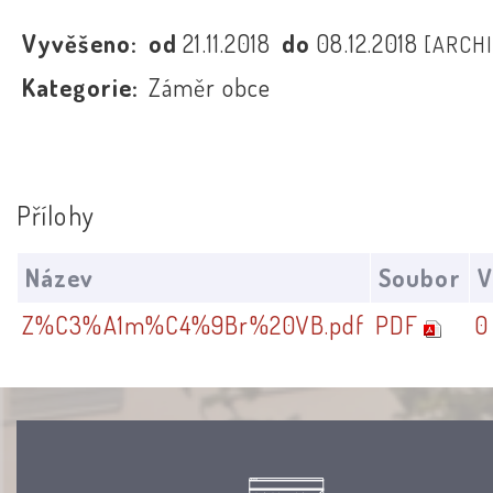
Vyvěšeno:
od
21.11.2018
do
08.12.2018
[ARCHI
Kategorie:
Záměr obce
Přílohy
Název
Soubor
V
Z%C3%A1m%C4%9Br%20VB.pdf
PDF
0