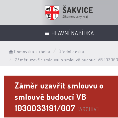
HLAVNÍ NABÍDKA
Domovská stránka
Úřední deska
Záměr uzavřít smlouvu o smlouvě budoucí VB 10300
Záměr uzavřít smlouvu o
smlouvě budoucí VB
1030033191/007
[ARCHIV]