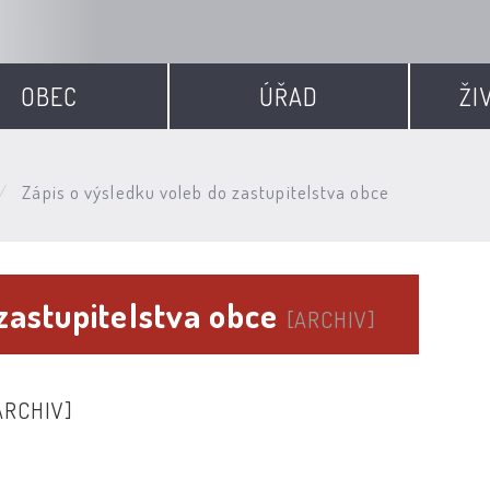
OBEC
ÚŘAD
ŽI
Zápis o výsledku voleb do zastupitelstva obce
zastupitelstva obce
[ARCHIV]
ARCHIV]