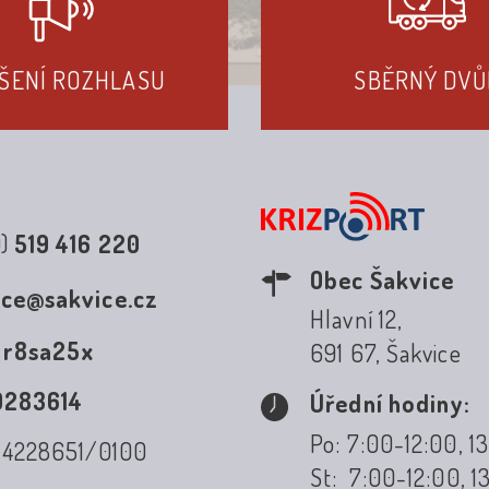
ŠENÍ ROZHLASU
SBĚRNÝ DVŮ
0)
519 416 220
Obec Šakvice
ice@sakvice.cz
Hlavní 12,
:
r8sa25x
691 67, Šakvice
0283614
Úřední hodiny:
Po: 7:00-12:00, 1
: 4228651/0100
St: 7:00-12:00, 1