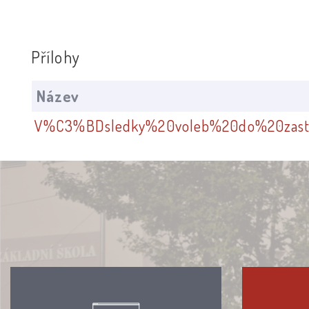
Přílohy
Název
V%C3%BDsledky%20voleb%20do%20zastup