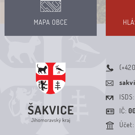
MAPA OBCE
HLÁ
(+42
sakv
ISDS
IČ:
0
Účet