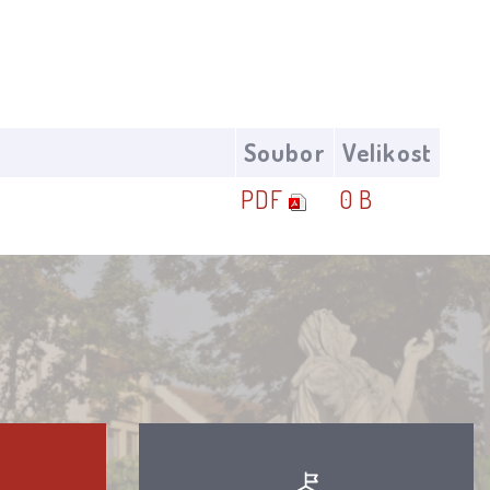
Soubor
Velikost
PDF
0 B