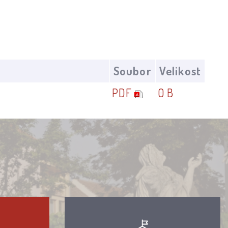
Soubor
Velikost
PDF
0 B