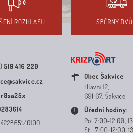
ŠENÍ ROZHLASU
SBĚRNÝ DVŮ
0)
519 416 220
Obec Šakvice
ice@sakvice.cz
Hlavní 12,
:
r8sa25x
691 67, Šakvice
0283614
Úřední hodiny:
Po: 7:00-12:00, 1
: 4228651/0100
St: 7:00-12:00, 1