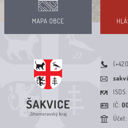
MAPA OBCE
HLÁ
(+42
sakv
ISDS
IČ:
0
Účet