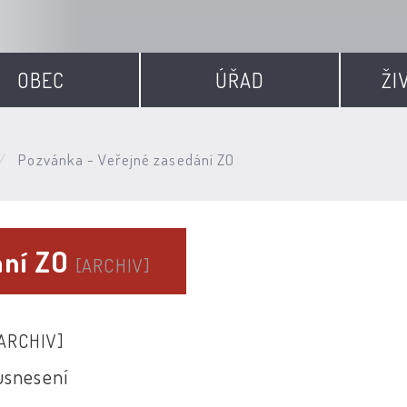
OBEC
ÚŘAD
ŽI
Pozvánka - Veřejné zasedání ZO
ání ZO
[ARCHIV]
ARCHIV]
usnesení