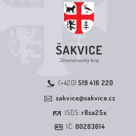
(+420)
519 416 220
sakvice@sakvice.cz
ISDS:
r8sa25x
IČ:
00283614