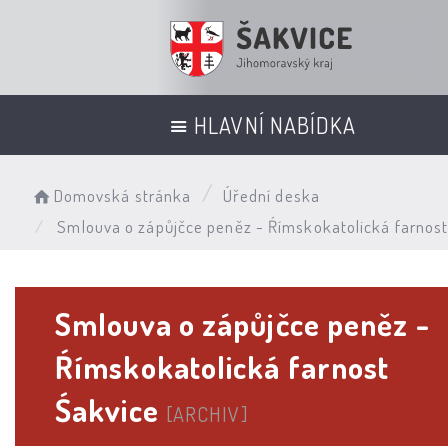
HLAVNÍ NABÍDKA
Domovská stránka
Úřední deska
Smlouva o zápůjčce peněz - Ŕímskokatolická farnost
Smlouva o zápůjčce peněz -
Ŕímskokatolická farnost
Śakvice
[ARCHIV]