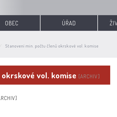
OBEC
ÚŘAD
ŽI
Stanovení min. počtu členů okrskové vol. komise
ů okrskové vol. komise
[ARCHIV]
ARCHIV]