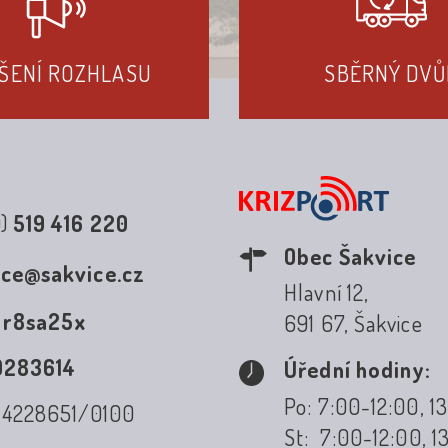
ŠENÍ ROZHLASU
SBĚRNÝ DVŮ
0)
519 416 220
Obec Šakvice
ice@sakvice.cz
Hlavní 12,
:
r8sa25x
691 67, Šakvice
0283614
Úřední hodiny:
Po: 7:00-12:00, 1
: 4228651/0100
St: 7:00-12:00, 1