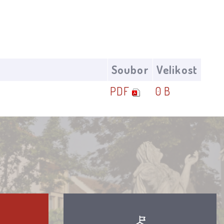
Soubor
Velikost
PDF
0 B