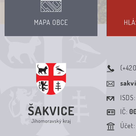
MAPA OBCE
HLÁ
(+42
sakv
ISDS
IČ:
0
Účet