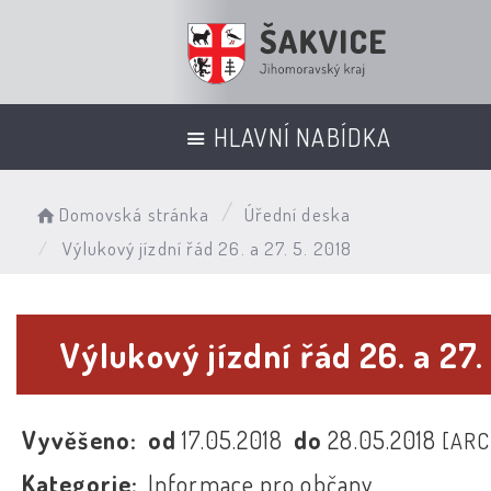
HLAVNÍ NABÍDKA
Domovská stránka
Úřední deska
Výlukový jízdní řád 26. a 27. 5. 2018
Výlukový jízdní řád 26. a 27.
Vyvěšeno:
od
17.05.2018
do
28.05.2018
[ARC
Kategorie:
Informace pro občany