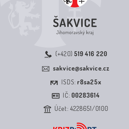
(+420)
519 416 220
sakvice@sakvice.cz
ISDS:
r8sa25x
IČ:
00283614
Účet: 4228651/0100