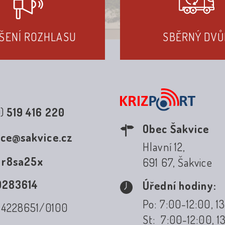
ŠENÍ ROZHLASU
SBĚRNÝ DVŮ
0)
519 416 220
Obec Šakvice
ice@sakvice.cz
Hlavní 12,
:
r8sa25x
691 67, Šakvice
0283614
Úřední hodiny:
Po: 7:00-12:00, 1
: 4228651/0100
St: 7:00-12:00, 1