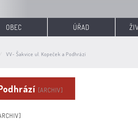
OBEC
ÚŘAD
ŽI
VV- Šakvice ul. Kopeček a Podhrází
 Podhrází
[ARCHIV]
ARCHIV]