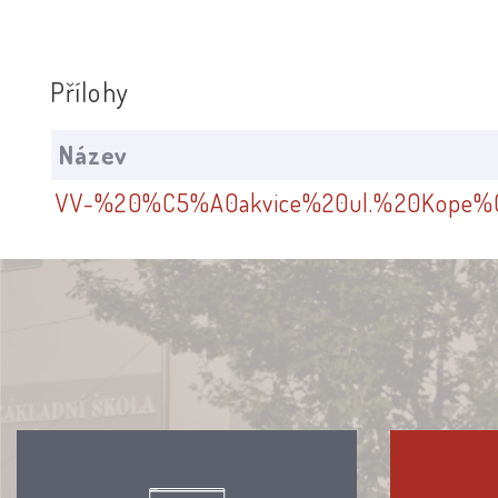
Přílohy
Název
VV-%20%C5%A0akvice%20ul.%20Kope