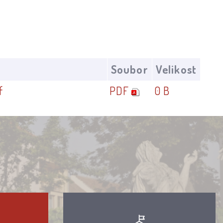
Soubor
Velikost
f
PDF
0 B