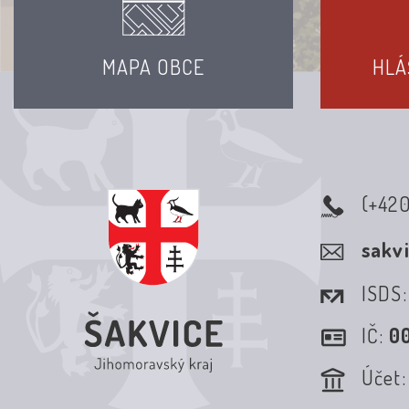
MAPA OBCE
HLÁ
(+42
sakv
ISDS
IČ:
0
Účet