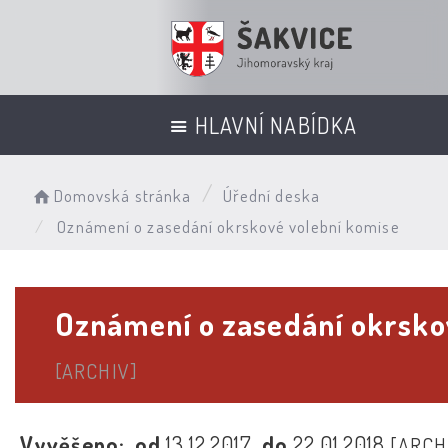
HLAVNÍ NABÍDKA
Domovská stránka
Úřední deska
Oznámení o zasedání okrskové volební komise
Oznámení o zasedání okrsko
[ARCHIV]
Vyvěšeno:
od
13.12.2017
do
22.01.2018
[ARCH