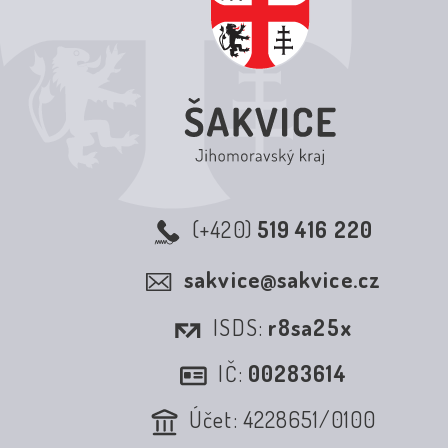
(+420)
519 416 220
sakvice@sakvice.cz
ISDS:
r8sa25x
IČ:
00283614
Účet: 4228651/0100