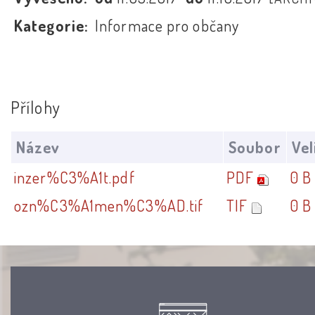
Kategorie:
Informace pro občany
Přílohy
Název
Soubor
Vel
inzer%C3%A1t.pdf
PDF
0 B
ozn%C3%A1men%C3%AD.tif
TIF
0 B