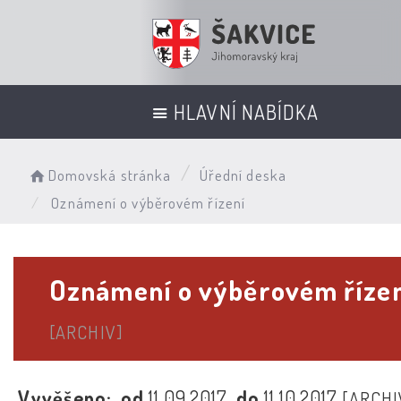
HLAVNÍ NABÍDKA
Domovská stránka
Úřední deska
Oznámení o výběrovém řízení
Oznámení o výběrovém říze
[ARCHIV]
Vyvěšeno:
od
11.09.2017
do
11.10.2017
[ARCHI