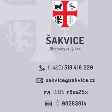
(+420)
519 416 220
sakvice@sakvice.cz
ISDS:
r8sa25x
IČ:
00283614