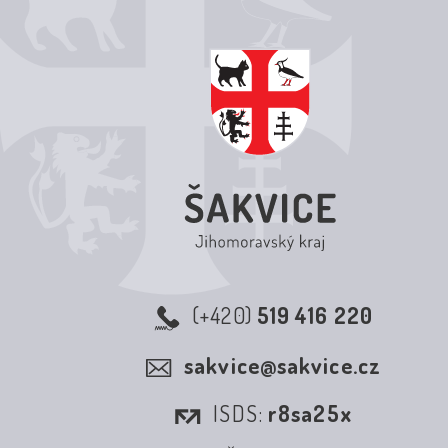
(+420)
519 416 220
sakvice@sakvice.cz
ISDS:
r8sa25x