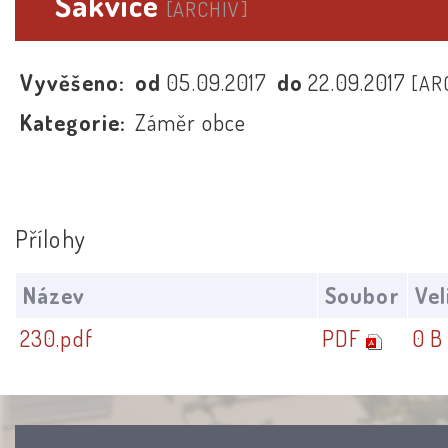
Šakvice
[ARCHIV]
Vyvěšeno:
od
05.09.2017
do
22.09.2017
[AR
Kategorie:
Záměr obce
Přílohy
Název
Soubor
Vel
230.pdf
PDF
0 B