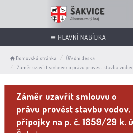
HLAVNÍ NABÍDKA
Domovská stránka
Úřední deska
Záměr uzavřít smlouvu o právu provést stavbu vodov. 
Záměr uzavřít smlouvu o
právu provést stavbu vodov.
přípojky na p. č. 1859/29 k. ú