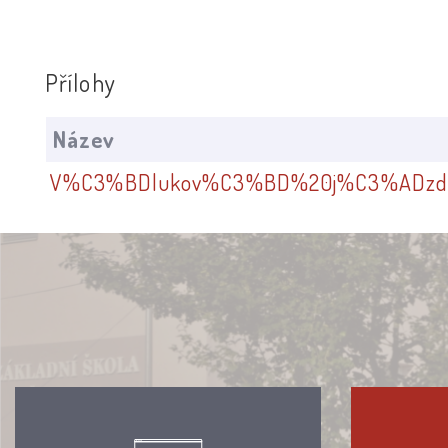
Přílohy
Název
V%C3%BDlukov%C3%BD%20j%C3%ADzdn