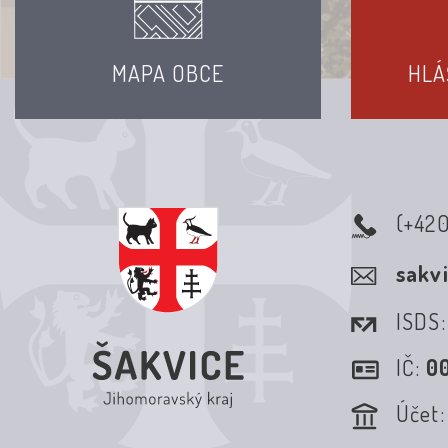
MAPA OBCE
HLÁ
(+42
sakv
ISDS
IČ:
0
Účet