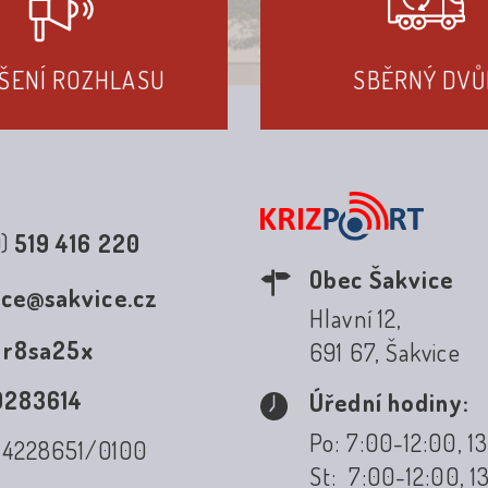
ŠENÍ ROZHLASU
SBĚRNÝ DVŮ
0)
519 416 220
Obec Šakvice
ice@sakvice.cz
Hlavní 12,
:
r8sa25x
691 67, Šakvice
0283614
Úřední hodiny:
Po: 7:00-12:00, 1
: 4228651/0100
St: 7:00-12:00, 1