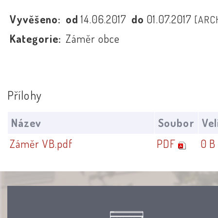
Vyvěšeno:
od
14.06.2017
do
01.07.2017
[ARC
Kategorie:
Záměr obce
Přílohy
Název
Soubor
Vel
Záměr VB.pdf
PDF
0 B