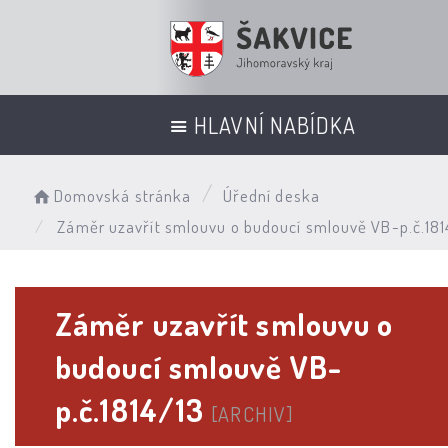
HLAVNÍ NABÍDKA
Domovská stránka
Úřední deska
Záměr uzavřít smlouvu o budoucí smlouvě VB-p.č.181
Záměr uzavřít smlouvu o
budoucí smlouvě VB-
p.č.1814/13
[ARCHIV]