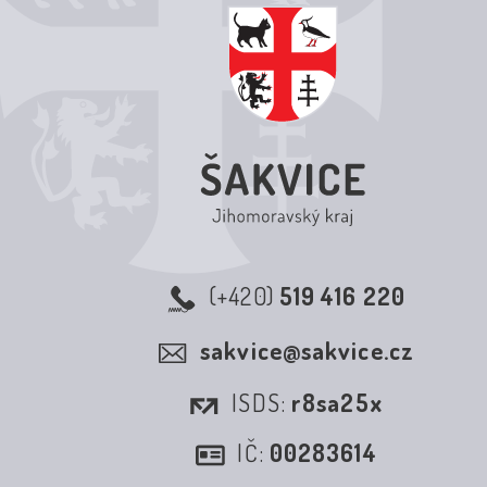
(+420)
519 416 220
sakvice@sakvice.cz
ISDS:
r8sa25x
IČ:
00283614