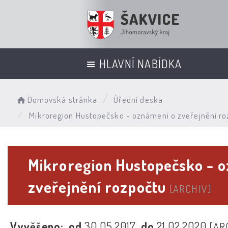
HLAVNÍ NABÍDKA
Domovská stránka
Úřední deska
Mikroregion Hustopečsko - oznámení o zveřejnění ro
Mikroregion Hustopečsko - 
zveřejnění rozpočtu
[ARCHIV]
Vyvěšeno:
od
30.05.2017
do
21.02.2020
[AR