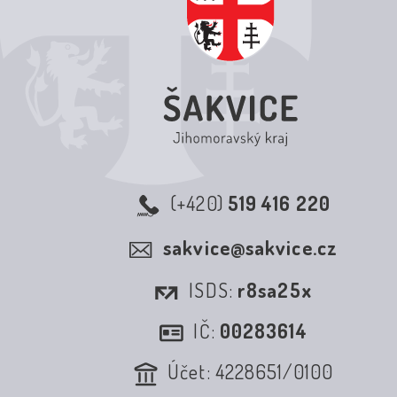
(+420)
519 416 220
sakvice@sakvice.cz
ISDS:
r8sa25x
IČ:
00283614
Účet: 4228651/0100