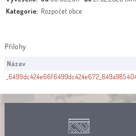
Kategorie:
Rozpočet obce
Přílohy
Název
_6499dc424e66f6499dc424e672_649a985404