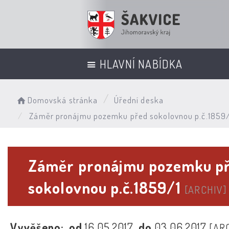
HLAVNÍ NABÍDKA
Domovská stránka
Úřední deska
Záměr pronájmu pozemku před sokolovnou p.č.1859/
Záměr pronájmu pozemku p
sokolovnou p.č.1859/1
[ARCHIV]
Vyvěšeno:
od
16.05.2017
do
03.06.2017
[AR