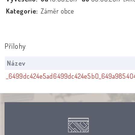
Kategorie:
Záměr obce
Přílohy
Název
_6499dc424e5ad6499dc424e5b0_649a985404