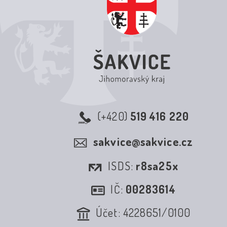
(+420)
519 416 220
sakvice@sakvice.cz
ISDS:
r8sa25x
IČ:
00283614
Účet: 4228651/0100