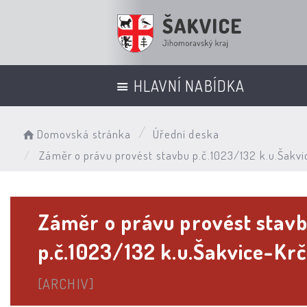
HLAVNÍ NABÍDKA
Domovská stránka
Úřední deska
Záměr o právu provést stavbu p.č.1023/132 k.u.Šakv
Záměr o právu provést stav
p.č.1023/132 k.u.Šakvice-K
[ARCHIV]