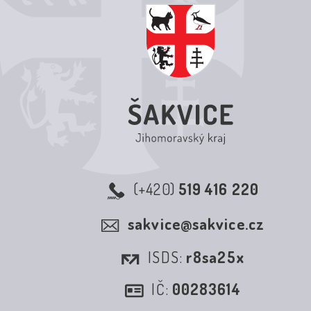
(+420)
519 416 220
sakvice@sakvice.cz
ISDS:
r8sa25x
IČ:
00283614