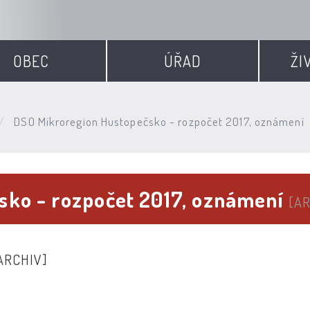
OBEC
ÚŘAD
ŽI
DSO Mikroregion Hustopečsko - rozpočet 2017, oznámení
sko - rozpočet 2017, oznámení
[A
ARCHIV]