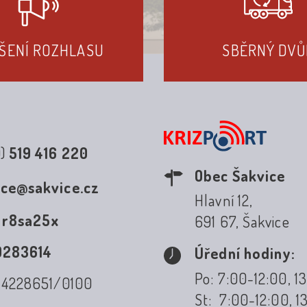
ŠENÍ ROZHLASU
SBĚRNÝ DVŮ
0)
519 416 220
Obec Šakvice
ice@sakvice.cz
Hlavní 12,
:
r8sa25x
691 67, Šakvice
0283614
Úřední hodiny:
Po: 7:00-12:00, 1
: 4228651/0100
St: 7:00-12:00, 1