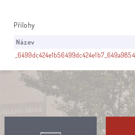
Přílohy
Název
_6499dc424e1b56499dc424e1b7_649a9854