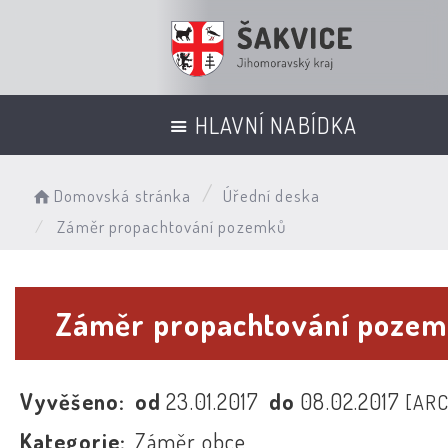
HLAVNÍ NABÍDKA
Domovská stránka
Úřední deska
Záměr propachtování pozemků
Záměr propachtování poze
Vyvěšeno:
od
23.01.2017
do
08.02.2017
[ARC
Kategorie:
Záměr obce