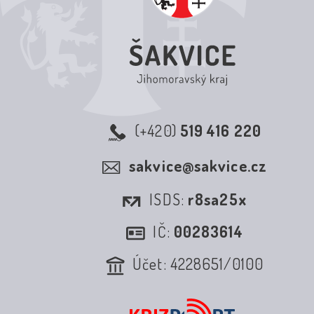
(+420)
519 416 220
sakvice@sakvice.cz
ISDS:
r8sa25x
IČ:
00283614
Účet: 4228651/0100