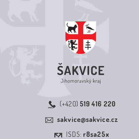
(+420)
519 416 220
sakvice@sakvice.cz
ISDS:
r8sa25x