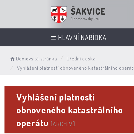
HLAVNÍ NABÍDKA
Domovská stránka
Úřední deska
Vyhlášení platnosti obnoveného katastrálního operát
Vyhlášení platnosti
obnoveného katastrálního
operátu
[ARCHIV]