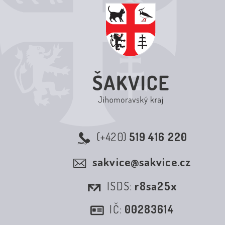
(+420)
519 416 220
sakvice@sakvice.cz
ISDS:
r8sa25x
IČ:
00283614