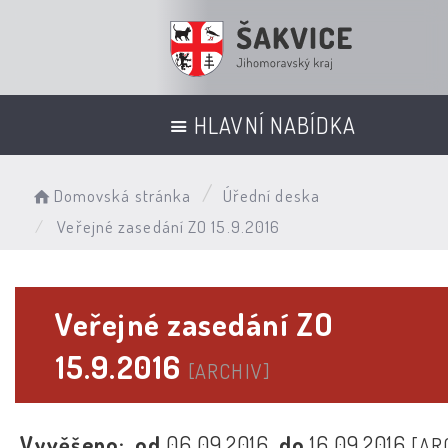
HLAVNÍ NABÍDKA
Domovská stránka
Úřední deska
Veřejné zasedání ZO 15.9.2016
Veřejné zasedání ZO
15.9.2016
[ARCHIV]
Vyvěšeno:
od
06.09.2016
do
16.09.2016
[AR