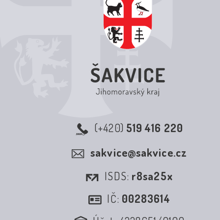
(+420)
519 416 220
sakvice@sakvice.cz
ISDS:
r8sa25x
IČ:
00283614