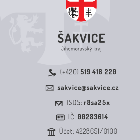
(+420)
519 416 220
sakvice@sakvice.cz
ISDS:
r8sa25x
IČ:
00283614
Účet: 4228651/0100