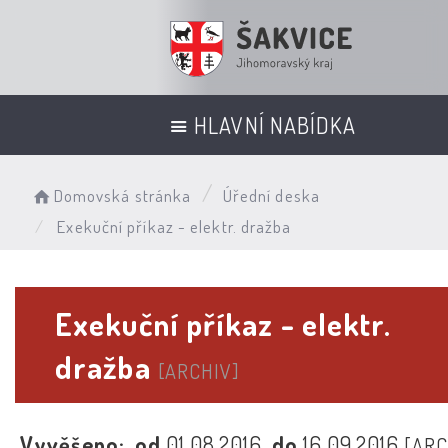
HLAVNÍ NABÍDKA
Domovská stránka
Úřední deska
Exekuční příkaz - elektr. dražba
Exekuční příkaz - elektr.
dražba
[ARCHIV]
Vyvěšeno:
od
01.08.2016
do
16.09.2016
[ARC