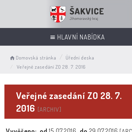
HLAVNÍ NABÍDKA
Domovská stránka
Úřední deska
Veřejné zasedání ZO 28. 7. 2016
Veřejné zasedání ZO 28. 7.
2016
[ARCHIV]
Vyvěšeno:
od
15.07.2016
do
29.07.2016
[ARC