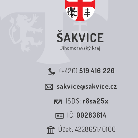
(+420)
519 416 220
sakvice@sakvice.cz
ISDS:
r8sa25x
IČ:
00283614
Účet: 4228651/0100