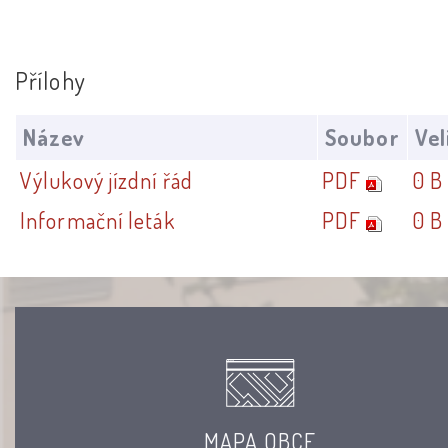
Přílohy
Název
Soubor
Vel
Výlukový jízdní řád
PDF
0 B
Informační leták
PDF
0 B
MAPA OBCE