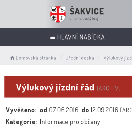
HLAVNÍ NABÍDKA
Domovská stránka
Úřední deska
Výlukový jízd
Výlukový jízdní řád
[ARCHIV]
Vyvěšeno:
od
07.06.2016
do
12.09.2016
[AR
Kategorie:
Informace pro občany