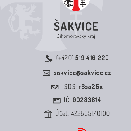
(+420)
519 416 220
sakvice@sakvice.cz
ISDS:
r8sa25x
IČ:
00283614
Účet: 4228651/0100