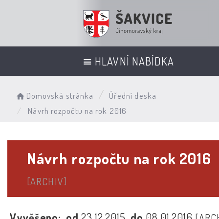
HLAVNÍ NABÍDKA
Domovská stránka
Úřední deska
Návrh rozpočtu na rok 2016
Návrh rozpočtu na rok 2016
[ARCHIV]
Vyvěšeno:
od
23.12.2015
do
08.01.2016
[ARC