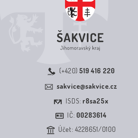
(+420)
519 416 220
sakvice@sakvice.cz
ISDS:
r8sa25x
IČ:
00283614
Účet: 4228651/0100