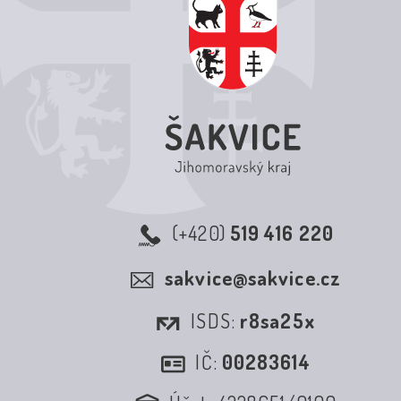
(+420)
519 416 220
sakvice@sakvice.cz
ISDS:
r8sa25x
IČ:
00283614