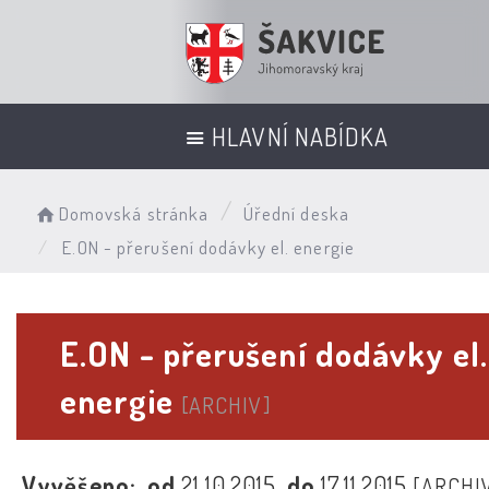
HLAVNÍ NABÍDKA
Domovská stránka
Úřední deska
E.ON - přerušení dodávky el. energie
E.ON - přerušení dodávky el.
energie
[ARCHIV]
Vyvěšeno:
od
21.10.2015
do
17.11.2015
[ARCHI