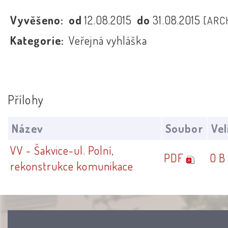
Vyvěšeno:
od
12.08.2015
do
31.08.2015
[ARC
Kategorie:
Veřejná vyhláška
Přílohy
Název
Soubor
Vel
VV - Šakvice-ul. Polní,
PDF
0 B
rekonstrukce komunikace