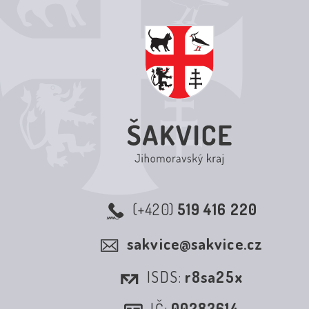
(+420)
519 416 220
sakvice@sakvice.cz
ISDS:
r8sa25x
IČ:
00283614