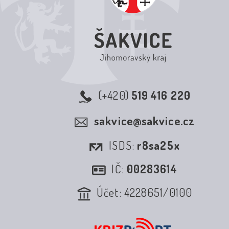
(+420)
519 416 220
sakvice@sakvice.cz
ISDS:
r8sa25x
IČ:
00283614
Účet: 4228651/0100