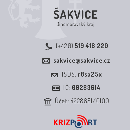
(+420)
519 416 220
sakvice@sakvice.cz
ISDS:
r8sa25x
IČ:
00283614
Účet: 4228651/0100