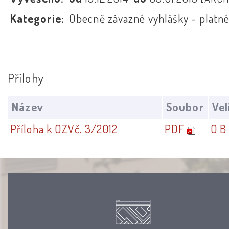
Kategorie:
Obecně závazné vyhlášky - platn
Přílohy
Název
Soubor
Vel
Příloha k OZVč. 3/2012
PDF
0 B