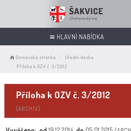
HLAVNÍ NABÍDKA
Domovská stránka
Úřední deska
Příloha k OZV č. 3/2012
Příloha k OZV č. 3/2012
[ARCHIV]
Vyvěšeno:
od
19.12.2014
do
05.01.2015
[ARCH