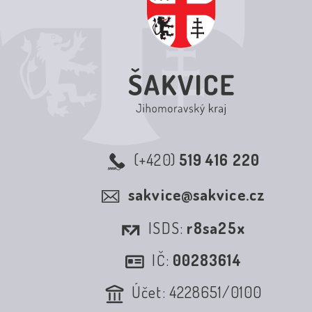
(+420)
519 416 220
sakvice@sakvice.cz
ISDS:
r8sa25x
IČ:
00283614
Účet: 4228651/0100