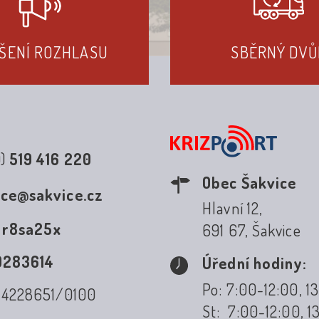
ŠENÍ ROZHLASU
SBĚRNÝ DVŮ
0)
519 416 220
Obec Šakvice
ice@sakvice.cz
Hlavní 12,
:
r8sa25x
691 67, Šakvice
0283614
Úřední hodiny:
Po: 7:00-12:00, 1
: 4228651/0100
St: 7:00-12:00, 1