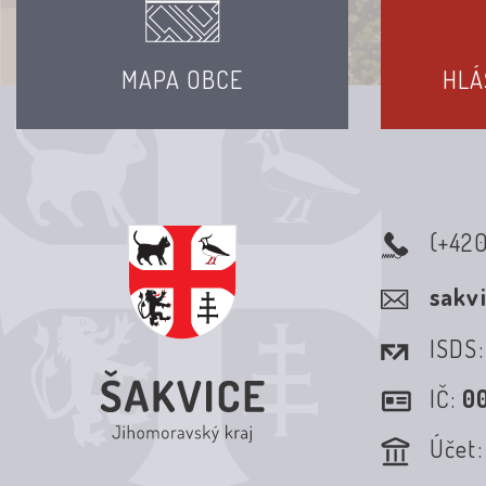
MAPA OBCE
HLÁ
(+42
sakv
ISDS
IČ:
0
Účet