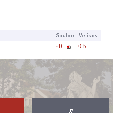
Soubor
Velikost
PDF
0 B