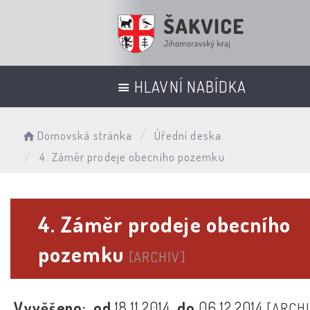
HLAVNÍ NABÍDKA
Domovská stránka
Úřední deska
4. Záměr prodeje obecního pozemku
4. Záměr prodeje obecního
pozemku
[ARCHIV]
Vyvěšeno:
od
18.11.2014
do
06.12.2014
[ARCHI