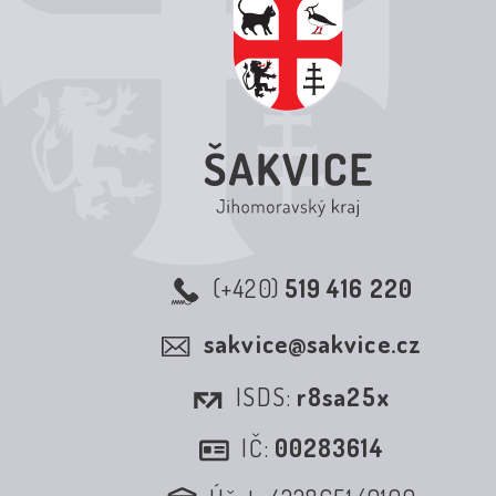
(+420)
519 416 220
sakvice@sakvice.cz
ISDS:
r8sa25x
IČ:
00283614