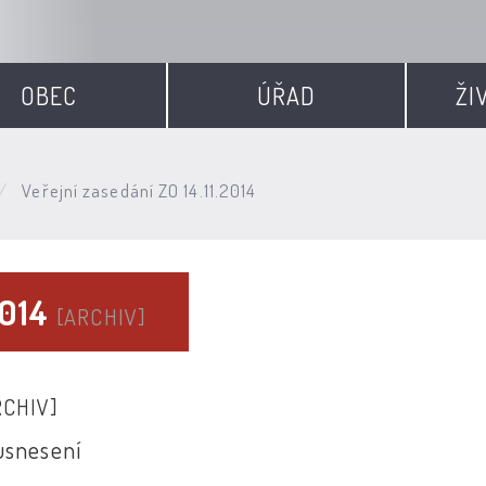
OBEC
ÚŘAD
ŽI
Veřejní zasedání ZO 14.11.2014
2014
[ARCHIV]
RCHIV]
usnesení