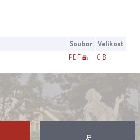
Soubor
Velikost
PDF
0 B