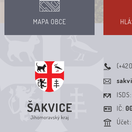
MAPA OBCE
HLÁ
(+42
sakv
ISDS
IČ:
0
Účet