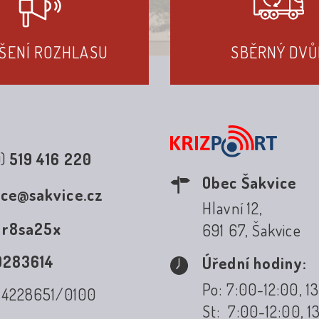
ŠENÍ ROZHLASU
SBĚRNÝ DVŮ
0)
519 416 220
Obec Šakvice
ice@sakvice.cz
Hlavní 12,
:
r8sa25x
691 67, Šakvice
0283614
Úřední hodiny:
Po: 7:00-12:00, 1
: 4228651/0100
St: 7:00-12:00, 1