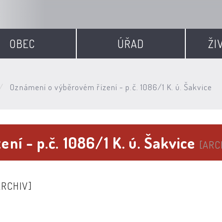
OBEC
ÚŘAD
ŽI
Oznámení o výběrovém řízení - p.č. 1086/1 K. ú. Šakvice
í - p.č. 1086/1 K. ú. Šakvice
[ARC
ARCHIV]