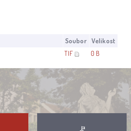
Soubor
Velikost
TIF
0 B