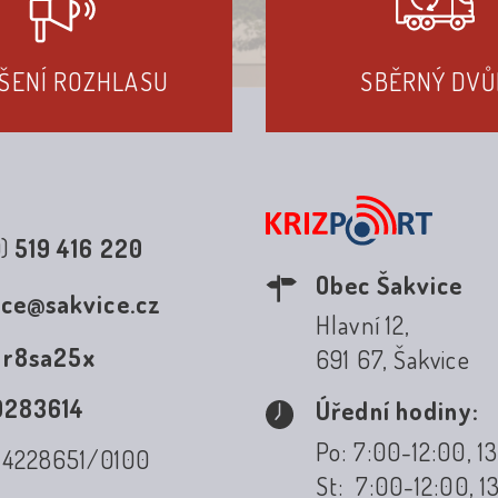
ŠENÍ ROZHLASU
SBĚRNÝ DVŮ
0)
519 416 220
Obec Šakvice
ice@sakvice.cz
Hlavní 12,
:
r8sa25x
691 67, Šakvice
0283614
Úřední hodiny:
Po: 7:00-12:00, 1
: 4228651/0100
St: 7:00-12:00, 1