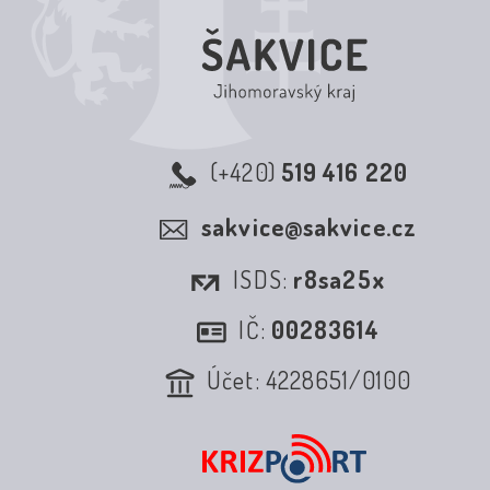
(+420)
519 416 220
sakvice@sakvice.cz
ISDS:
r8sa25x
IČ:
00283614
Účet: 4228651/0100