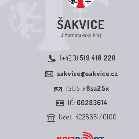
(+420)
519 416 220
sakvice@sakvice.cz
ISDS:
r8sa25x
IČ:
00283614
Účet: 4228651/0100