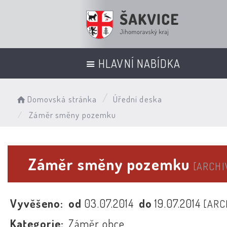
HLAVNÍ NABÍDKA
Domovská stránka
Úřední deska
Záměr směny pozemku
Záměr směny pozemku
[ARCHI
Vyvěšeno:
od
03.07.2014
do
19.07.2014
[ARC
Kategorie:
Záměr obce