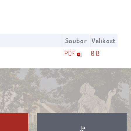
Soubor
Velikost
PDF
0 B