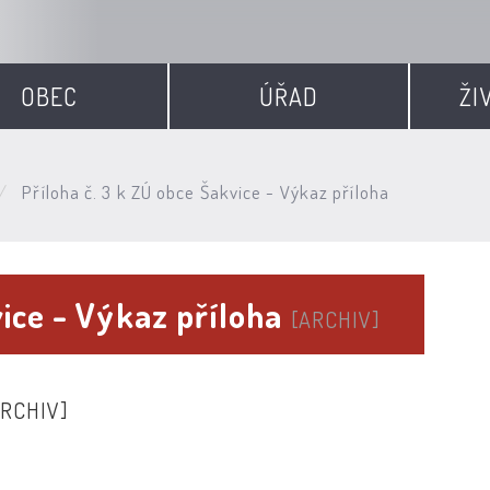
OBEC
ÚŘAD
ŽI
Příloha č. 3 k ZÚ obce Šakvice - Výkaz příloha
vice - Výkaz příloha
[ARCHIV]
ARCHIV]