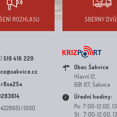
ŠENÍ ROZHLASU
SBĚRNÝ DVŮ
0)
519 416 220
Obec Šakvice
ice@sakvice.cz
Hlavní 12,
:
r8sa25x
691 67, Šakvice
0283614
Úřední hodiny:
Po: 7:00-12:00, 1
: 4228651/0100
St: 7:00-12:00, 1