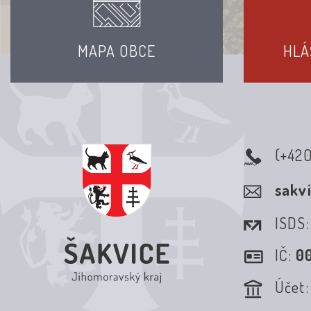
MAPA OBCE
HLÁ
(+42
sakv
ISDS
IČ:
0
Účet