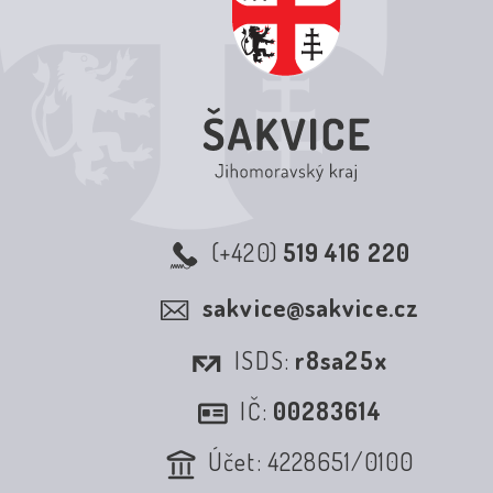
(+420)
519 416 220
sakvice@sakvice.cz
ISDS:
r8sa25x
IČ:
00283614
Účet: 4228651/0100