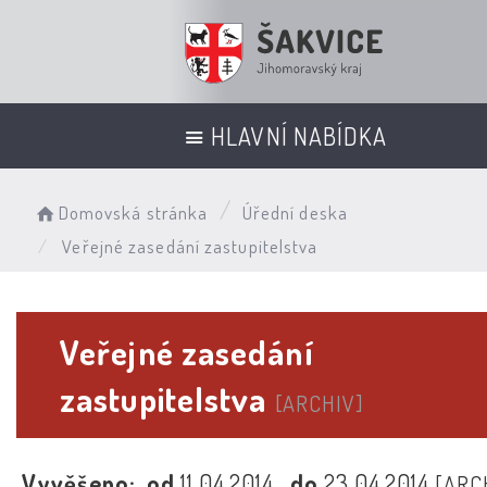
HLAVNÍ NABÍDKA
Domovská stránka
Úřední deska
Veřejné zasedání zastupitelstva
Veřejné zasedání
zastupitelstva
[ARCHIV]
Vyvěšeno:
od
11.04.2014
do
23.04.2014
[ARC