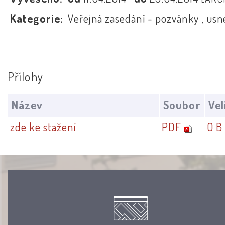
Kategorie:
Veřejná zasedání - pozvánky , usn
Přílohy
Název
Soubor
Vel
zde ke stažení
PDF
0 B