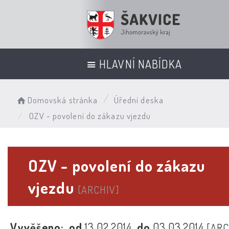
HLAVNÍ NABÍDKA
Domovská stránka
Úřední deska
OZV - povolení do zákazu vjezdu
OZV - povolení do zákazu
vjezdu
[ARCHIV]
Vyvěšeno:
od
13.02.2014
do
03.03.2014
[ARC