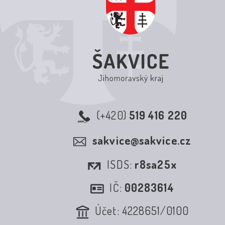
(+420)
519 416 220
sakvice@sakvice.cz
ISDS:
r8sa25x
IČ:
00283614
Účet: 4228651/0100