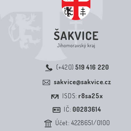
(+420)
519 416 220
sakvice@sakvice.cz
ISDS:
r8sa25x
IČ:
00283614
Účet: 4228651/0100