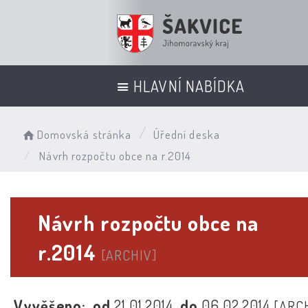
HLAVNÍ NABÍDKA
Domovská stránka
Úřední deska
Návrh rozpočtu obce na r.2014
Návrh rozpočtu obce na
r.2014
[ARCHIV]
Vyvěšeno:
od
21.01.2014
do
06.02.2014
[ARC