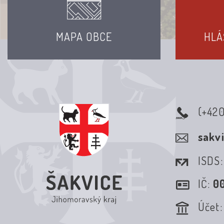
MAPA OBCE
HLÁ
(+42
sakv
ISDS
IČ:
0
Účet