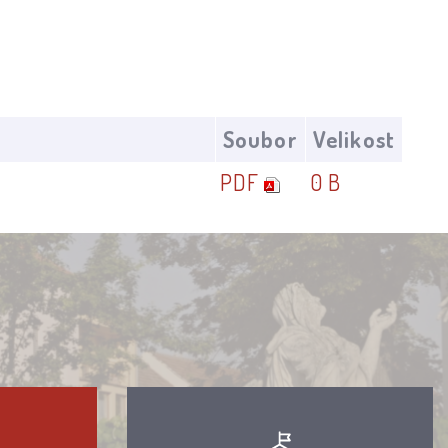
Soubor
Velikost
PDF
0 B