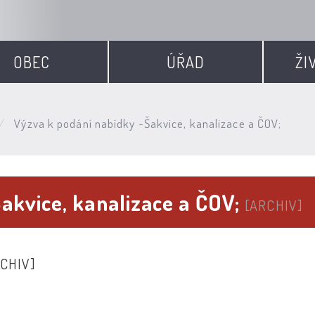
OBEC
ÚŘAD
ŽI
Výzva k podání nabídky -Šakvice, kanalizace a ČOV;
akvice, kanalizace a ČOV;
[ARCHIV]
CHIV]