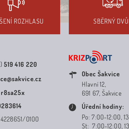
ŠENÍ ROZHLASU
SBĚRNÝ DVŮ
0)
519 416 220
Obec Šakvice
ice@sakvice.cz
Hlavní 12,
:
r8sa25x
691 67, Šakvice
0283614
Úřední hodiny:
Po: 7:00-12:00, 1
: 4228651/0100
St: 7:00-12:00, 1