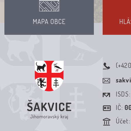
MAPA OBCE
HLÁ
(+42
sakv
ISDS
IČ:
0
Účet