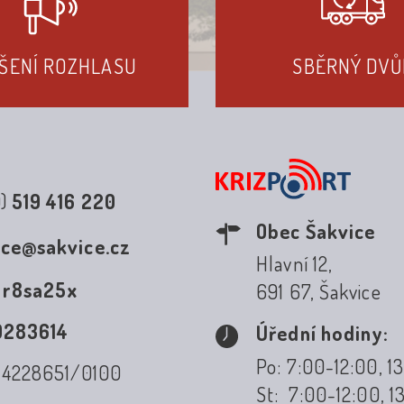
ŠENÍ ROZHLASU
SBĚRNÝ DVŮ
0)
519 416 220
Obec Šakvice
ice@sakvice.cz
Hlavní 12,
:
r8sa25x
691 67, Šakvice
0283614
Úřední hodiny:
Po: 7:00-12:00, 1
: 4228651/0100
St: 7:00-12:00, 1