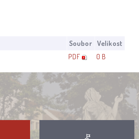
Soubor
Velikost
PDF
0 B