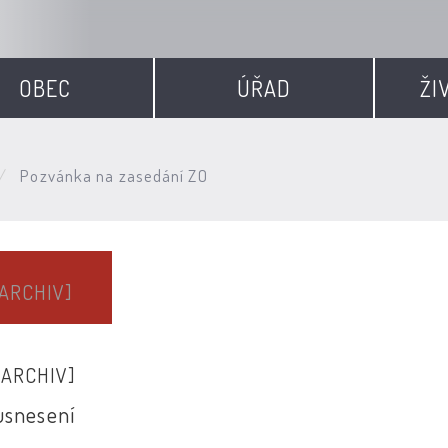
OBEC
ÚŘAD
ŽI
Pozvánka na zasedání ZO
[ARCHIV]
[ARCHIV]
usnesení