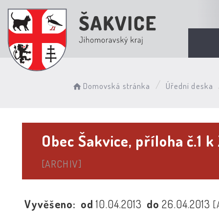
Domovská stránka
Úřední deska
Obec Šakvice, příloha č.1 k
[ARCHIV]
Vyvěšeno:
od
10.04.2013
do
26.04.2013
[