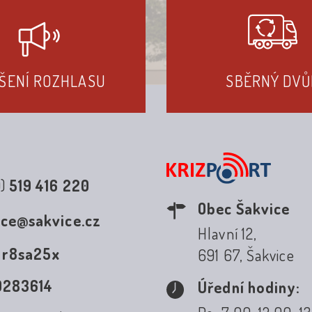
ŠENÍ ROZHLASU
SBĚRNÝ DVŮ
0)
519 416 220
Obec Šakvice
ice@sakvice.cz
Hlavní 12,
:
r8sa25x
691 67, Šakvice
0283614
Úřední hodiny: