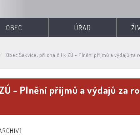
OBEC
ÚŘAD
ŽI
Obec Šakvice, příloha č.1 k ZÚ - Plnění příjmů a výdajů za 
 ZÚ - Plnění příjmů a výdajů za r
ARCHIV]