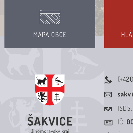
MAPA OBCE
HLÁ
(+42
sakv
ISDS
IČ:
0