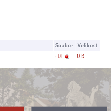
Soubor
Velikost
PDF
0 B