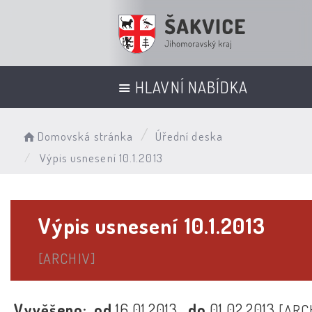
HLAVNÍ NABÍDKA
Domovská stránka
Úřední deska
Výpis usnesení 10.1.2013
Výpis usnesení 10.1.2013
[ARCHIV]
Vyvěšeno:
od
16.01.2013
do
01.02.2013
[ARC