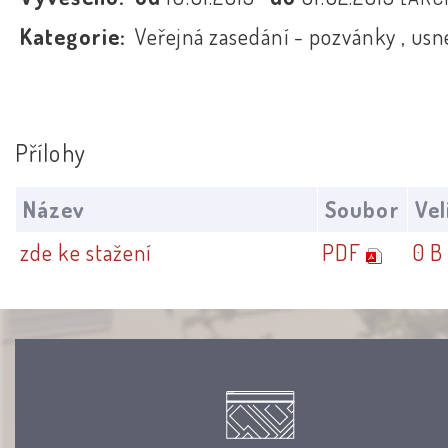
Kategorie:
Veřejná zasedání - pozvánky , usn
Přílohy
Název
Soubor
Vel
zde ke stažení
PDF
0 B