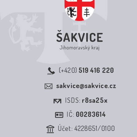
(+420)
519 416 220
sakvice@sakvice.cz
ISDS:
r8sa25x
IČ:
00283614
Účet: 4228651/0100