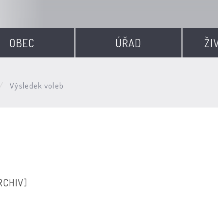
OBEC
ÚŘAD
ŽI
Výsledek voleb
RCHIV]