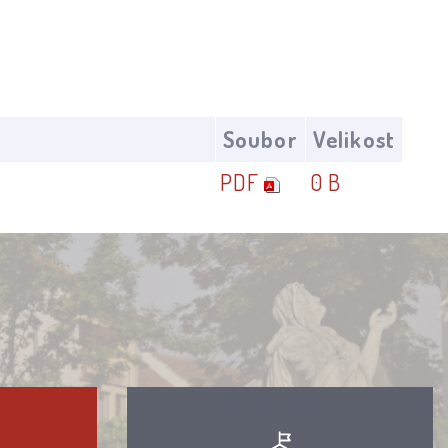
Soubor
Velikost
PDF
0 B