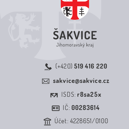
(+420)
519 416 220
sakvice@sakvice.cz
ISDS:
r8sa25x
IČ:
00283614
Účet: 4228651/0100