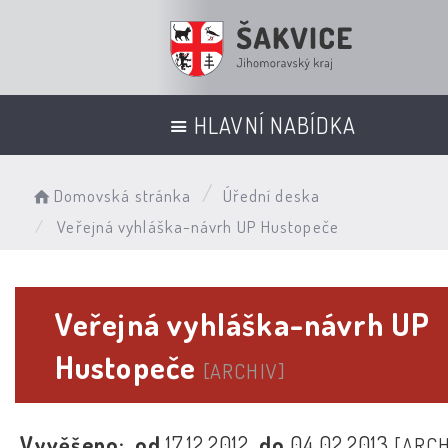
HLAVNÍ NABÍDKA
Domovská stránka
Úřední deska
Veřejná vyhláška-návrh UP Hustopeče
Veřejná vyhláška-návrh UP
Hustopeče
[ARCHIV]
Vyvěšeno:
od
17.12.2012
do
04.02.2013
[ARCH